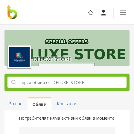
Отвор
навига
DELUXE STORE
За нас
Контакти
Обяви
Потребителят няма активни обяви в момента.